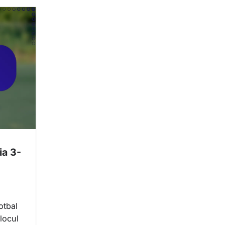
ia 3-
otbal
locul