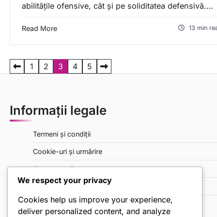
abilitățile ofensive, cât și pe soliditatea defensivă.…
Read More
13 min re
P
1
2
3
4
5
o
s
Informații legale
t
s
Termeni și condiții
p
Cookie-uri și urmărire
a
Contactează-ne
g
We respect your privacy
i
Despre
Cookies help us improve your experience,
n
Politica de protecție a datelor
deliver personalized content, and analyze
a