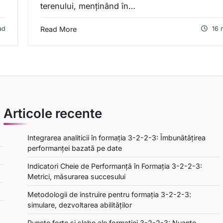
terenului, menținând în…
ad
Read More
16 
Articole recente
Integrarea analiticii în formația 3-2-2-3: Îmbunătățirea
performanței bazată pe date
Indicatori Cheie de Performanță în Formația 3-2-2-3:
Metrici, măsurarea succesului
Metodologii de instruire pentru formația 3-2-2-3:
simulare, dezvoltarea abilităților
Puncte forte și slabe ale formației 3-2-2-3: Nuante