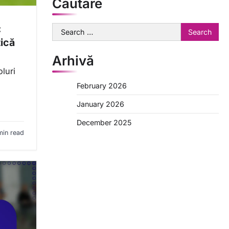
Căutare
:
Search
for:
tică
Arhivă
luri
February 2026
January 2026
December 2025
min read