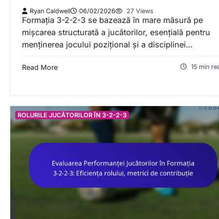
Ryan Caldwell
06/02/2026
27 Views
Formația 3-2-2-3 se bazează în mare măsură pe
mișcarea structurată a jucătorilor, esențială pentru
menținerea jocului pozițional și a disciplinei…
Read More
15 min re
ROLURILE JUCĂTORILOR ÎN 3-2-2-3