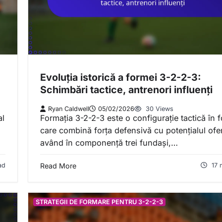
Evoluția istorică a formei 3-2-2-3:
Schimbări tactice, antrenori influenți
Ryan Caldwell
05/02/2026
30 Views
al
Formația 3-2-2-3 este o configurație tactică în f
care combină forța defensivă cu potențialul ofe
având în componență trei fundași,…
ad
Read More
17 
STRATEGII DE FORMARE PENTRU 3-2-2-3