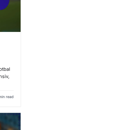
otbal
nsiv,
min read