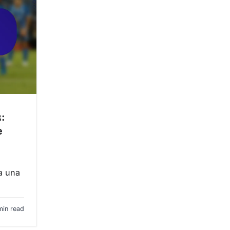
3:
e
la una
min read